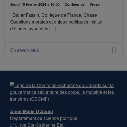
D
Jeudi 15 février 2024
à 16:00
C
Conférence
C
Vidéo
a
a
a
Didier Fassin, Collègue de France, Chaire
t
t
t
e
é
é
Questions morales et enjeux politiques Institut
d
g
g
d’études avancées […]
e
o
o
l
r
r
'
i
i
é
e
e
En savoir plus
v
s
s
é
:
:
n
e
m
e
n
t
:
Anne-Marie D’Aoust
Département de science politique
315, rue Ste-Catherine Est