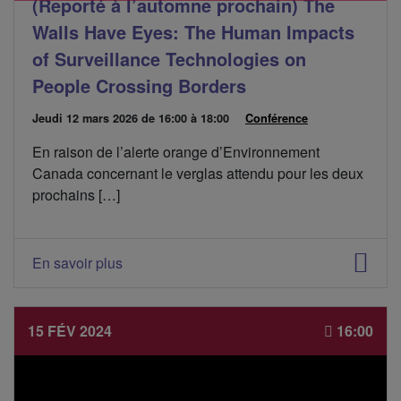
(Reporté à l’automne prochain) The
e
n
Walls Have Eyes: The Human Impacts
t
:
of Surveillance Technologies on
People Crossing Borders
D
Jeudi 12 mars 2026
de 16:00 à 18:00
C
Conférence
a
a
En raison de l’alerte orange d’Environnement
t
t
e
é
Canada concernant le verglas attendu pour les deux
d
g
prochains […]
e
o
l
r
'
i
é
e
En savoir plus
v
s
é
:
n
e
15 FÉV 2024
16:00
m
e
n
t