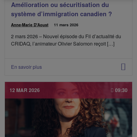
Amélioration ou sécuritisation du
t
:
système d’immigration canadien ?
Anne-Marie D'Aoust
P
11 mars 2026
u
2 mars 2026 – Nouvel épisode du Fil d’actualité du
b
l
CRIDAQ, l’animateur Olivier Salomon reçoit […]
i
é
l
e
En savoir plus
:
12 MAR 2026
09:30