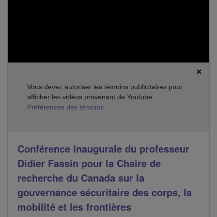
:
Vous devez autoriser les témoins publicitaires pour
afficher les vidéos provenant de Youtube.
Préférences des témoins
Conférence inaugurale du professeur
Didier Fassin pour la Chaire de
recherche du Canada sur la
gouvernance sécuritaire des corps, la
mobilité et les frontières