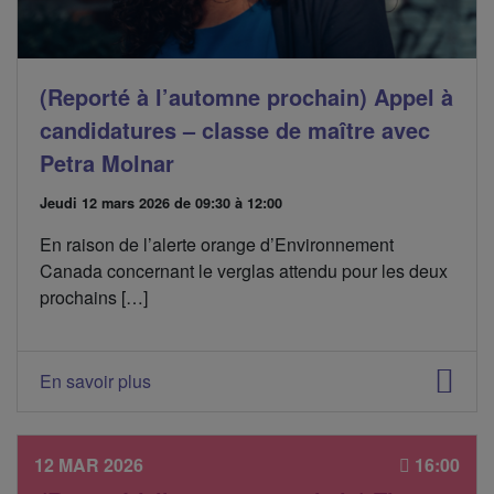
(Reporté à l’automne prochain) Appel à
candidatures – classe de maître avec
Petra Molnar
D
Jeudi 12 mars 2026
de 09:30 à 12:00
a
En raison de l’alerte orange d’Environnement
t
e
Canada concernant le verglas attendu pour les deux
d
prochains […]
e
l
'
é
En savoir plus
v
é
n
e
12 MAR 2026
16:00
m