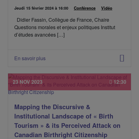
D
Jeudi 15 février 2024
à 16:00
C
Conférence
C
Vidéo
a
a
a
Didier Fassin, Collègue de France, Chaire
t
t
t
e
é
é
Questions morales et enjeux politiques Institut
d
g
g
d’études avancées […]
e
o
o
l
r
r
'
i
i
é
e
e
En savoir plus
v
s
s
é
:
:
n
e
23 NOV 2023
12:30
m
e
n
t
Mapping the Discursive &
:
Institutional Landscape of « Birth
Tourism » & its Perceived Attack on
Canadian Birthright Citizenship