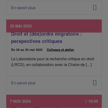
'
é
En savoir plus
v
é
n
e
29 MAI 2025
m
Droit et (dés)ordre migratoire :
e
n
perspectives critiques
t
:
D
Du 29 au 30 mai 2025
C
Colloque et atelier
a
a
Le Laboratoire pour la recherche critique en droit
t
t
e
é
(LRCD), en collaboration avec la Chaire de […]
d
g
e
o
l
r
'
i
En savoir plus
é
e
v
s
é
:
n
7 NOV 2024
16:00
e