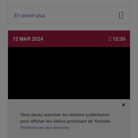
e
l
'
En savoir plus
é
v
é
n
12 MAR 2024
12:30
e
m
e
n
t
:
Vous devez autoriser les témoins publicitaires
pour afficher les vidéos provenant de Youtube.
Préférences des témoins