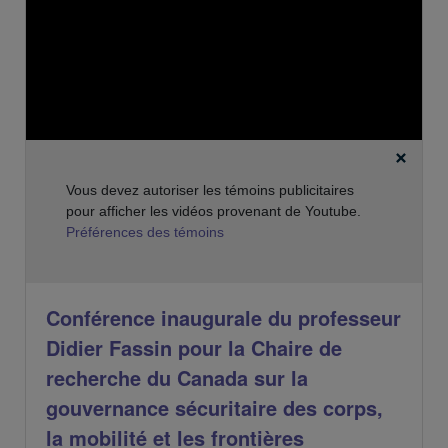
n
t
:
Vous devez autoriser les témoins publicitaires
pour afficher les vidéos provenant de Youtube.
Préférences des témoins
Conférence inaugurale du professeur
Didier Fassin pour la Chaire de
recherche du Canada sur la
gouvernance sécuritaire des corps,
la mobilité et les frontières