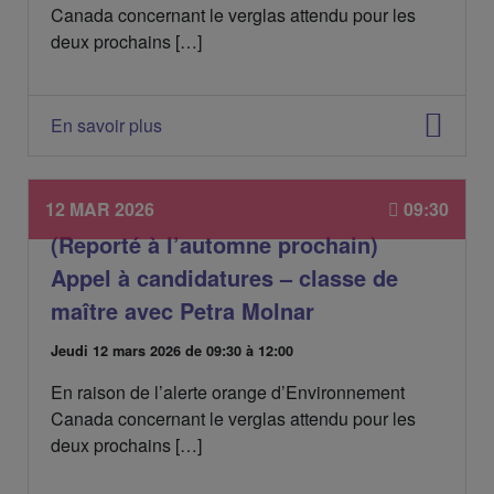
e
é
Canada concernant le verglas attendu pour les
d
g
deux prochains […]
e
o
l
r
'
i
é
e
En savoir plus
v
s
é
:
n
e
12 MAR 2026
09:30
m
(Reporté à l’automne prochain)
e
n
Appel à candidatures – classe de
t
:
maître avec Petra Molnar
D
Jeudi 12 mars 2026
de 09:30 à 12:00
a
En raison de l’alerte orange d’Environnement
t
e
Canada concernant le verglas attendu pour les
d
deux prochains […]
e
l