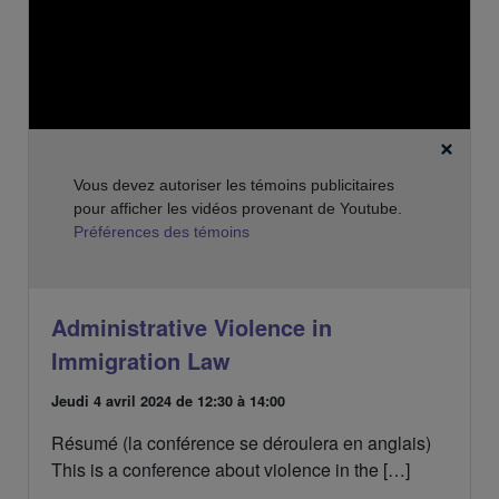
:
Vous devez autoriser les témoins publicitaires
pour afficher les vidéos provenant de Youtube.
Préférences des témoins
Administrative Violence in
Immigration Law
D
Jeudi 4 avril 2024
de 12:30 à 14:00
a
Résumé (la conférence se déroulera en anglais)
t
e
This is a conference about violence in the […]
d