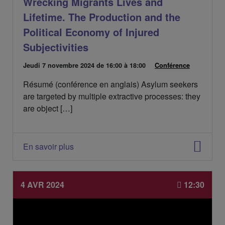
Wrecking Migrants Lives and
m
e
Lifetime. The Production and the
n
Political Economy of Injured
t
:
Subjectivities
D
Jeudi 7 novembre 2024
de 16:00 à 18:00
C
Conférence
a
a
Résumé (conférence en anglais) Asylum seekers
t
t
e
é
are targeted by multiple extractive processes: they
d
g
are object […]
e
o
l
r
'
i
é
e
En savoir plus
v
s
é
:
n
e
4 AVR 2024
12:30
m
e
n
t