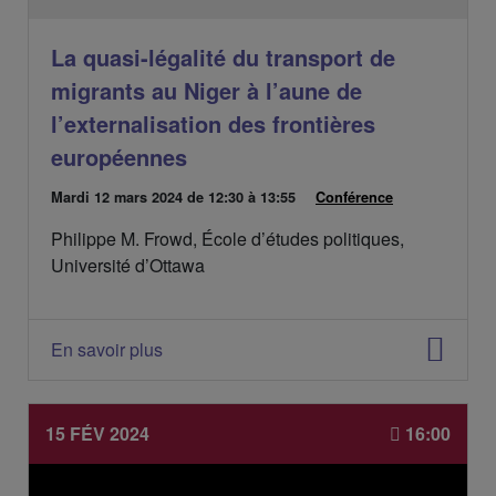
La quasi-légalité du transport de
migrants au Niger à l’aune de
l’externalisation des frontières
européennes
D
Mardi 12 mars 2024
de 12:30 à 13:55
C
Conférence
a
a
Philippe M. Frowd, École d’études politiques,
t
t
e
é
Université d’Ottawa
d
g
e
o
l
r
'
i
En savoir plus
é
e
v
s
é
:
n
15 FÉV 2024
16:00
e
m
e