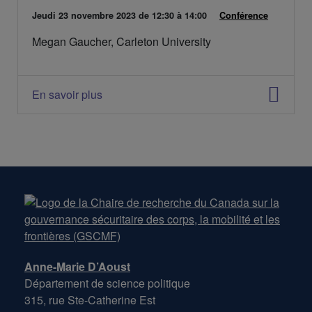
D
Jeudi 23 novembre 2023
de 12:30 à 14:00
C
Conférence
a
a
Megan Gaucher, Carleton University
t
t
e
é
d
g
e
o
En savoir plus
l
r
'
i
é
e
v
s
é
:
n
e
m
e
n
t
:
Anne-Marie D’Aoust
Département de science politique
315, rue Ste-Catherine Est