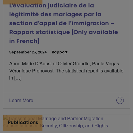
L’évaluation judiciaire de la
légitimité des mariages par la
section d’appel de l’immigration –
Rapport statistique [Only available
in French]
P
September 23, 2024
C
Rapport
u
a
Anne-Marie D’Aoust et Olivier Grondin, Paola Vegas,
b
t
Véronique Pronovost. The statistical report is available
l
é
i
g
in […]
é
o
l
r
e
i
:
e
Learn More
s
:
Publications