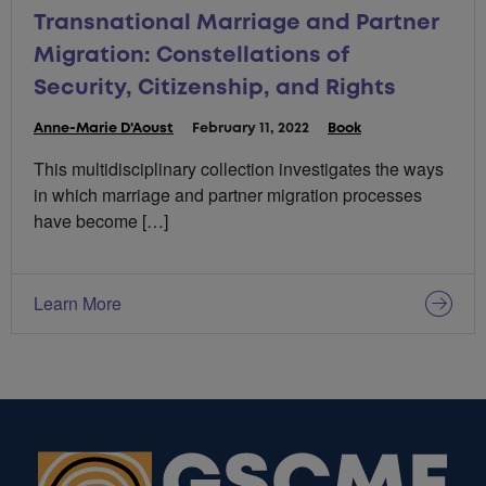
Transnational Marriage and Partner
Migration: Constellations of
Security, Citizenship, and Rights
Anne-Marie D'Aoust
P
February 11, 2022
C
Book
u
a
This multidisciplinary collection investigates the ways
b
t
in which marriage and partner migration processes
l
é
i
g
have become […]
é
o
l
r
e
i
:
e
Learn More
s
: