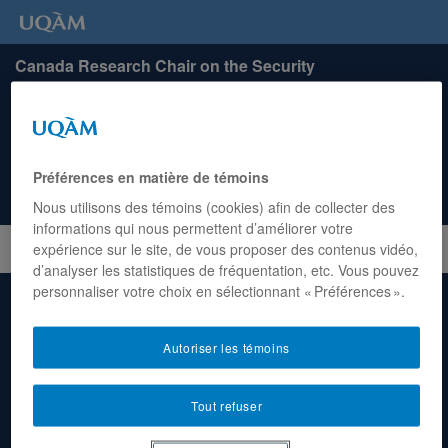
Canada Research Chair on the Security
Governance of Bodies, Mobility and Borders
(GSCMF)
Research Assistants
Préférences en matière de témoins
Nous utilisons des témoins (cookies) afin de collecter des
informations qui nous permettent d’améliorer votre
expérience sur le site, de vous proposer des contenus vidéo,
d’analyser les statistiques de fréquentation, etc. Vous pouvez
personnaliser votre choix en sélectionnant « Préférences ».
Autoriser les témoins
Anne-Marie D’Aoust
Tout refuser
Département de science politique
315, Ste-Catherine E. Street