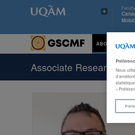
Faculty
Canad
Mobil
ABOUT US
Préféren
Associate Researchers
Nous utili
d’améliore
statistiqu
« Préféren
Préf