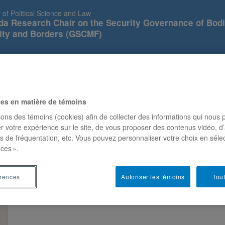
 of Political Science and Law
a Research Chair on the Security Governance of Bodi
ity and Borders (GSCMF)
RESEARCH
EVENTS
NEWS
PUBLICATIONS
ces en matière de témoins
sons des témoins (cookies) afin de collecter des informations qui nous 
r votre expérience sur le site, de vous proposer des contenus vidéo, d’
es de fréquentation, etc. Vous pouvez personnaliser votre choix en séle
ces ».
érences
Autoriser les témoins
Tout