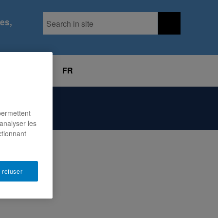
Search in site
es,
PODCAST
FR
permettent
analyser les
ctionnant
 refuser